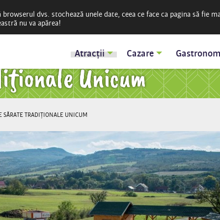
ă browserul dvs. stochează unele date, ceea ce face ca pagina să fie m
reastră nu va apărea!
Atracții
Cazare
Gastronom
diţionale Unicum
E SĂRATE TRADIŢIONALE UNICUM