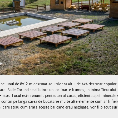
ne: unul de 8x12 m destinat adultilor si altul de 4x4 destinat copiilor.
ate. Baile Corund se afla intr-un loc foarte frumos, in inima Tinutului
Firtos. Locul este renumit pentru aerul curat, eficienta apei minerale 
 contin pe langa sarea de bucatarie multe alte elemente cum ar fi fieru
i care stiau cum arata aceste bai cand erau neglijate, vor fi placut sur