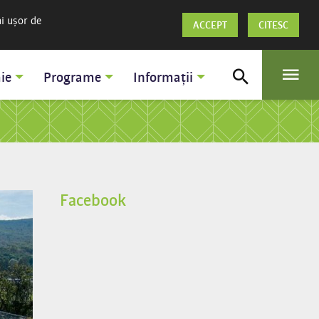
ai ușor de
ACCEPT
CITESC
ie
Programe
Informații
Facebook