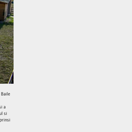
 Baile
si a
l si
prinsi