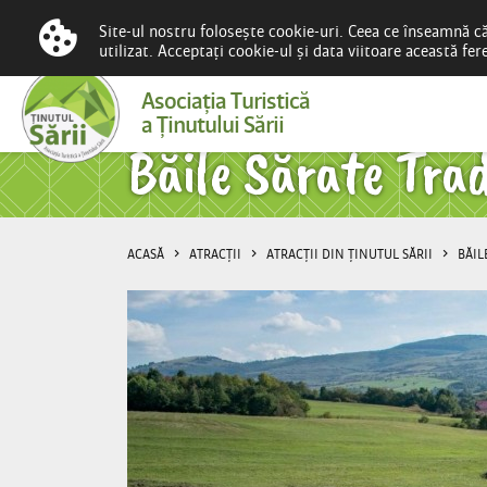
Site-ul nostru folosește cookie-uri. Ceea ce înseamnă c
utilizat. Acceptați cookie-ul și data viitoare această fe
Asociaţia Turistică
a Ţinutului Sării
Băile Sărate Tra
ACASĂ
ATRACȚII
ATRACȚII DIN ȚINUTUL SĂRII
BĂIL